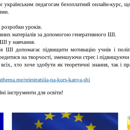
 українським педагогам безоплатний онлайн-курс, що
ями.
 розробки уроків.
вних матеріалів за допомогою генеративного ШІ.
ШІ у навчання.
я ШІ допомагає підвищити мотивацію учнів і поліп
редитися на творчості, зменшуючи стрес і підвищуючи 
 всіх, хто хоче здобути як теоретичні знання, так і 
athema.me/reiestratsiia-na-kurs-kanva-shi
йні інструменти для освіти!