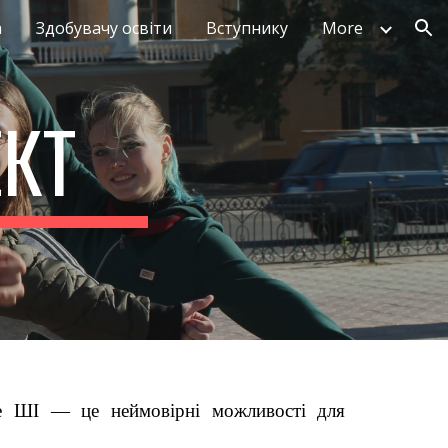
а
Здобувачу освіти
Вступнику
More
ion
ЕКТ
ще ШІ — це неймовірні можливості для