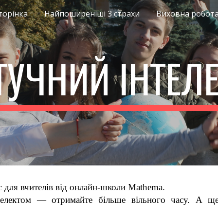
торінка
Найпоширеніші 3 страхи
Виховна робот
ip to main content
Skip to navigat
УЧНИЙ ІНТЕЛ
с для вчителів від онлайн-школи Mathema.
нтелектом — отримайте більше вільного часу. А 