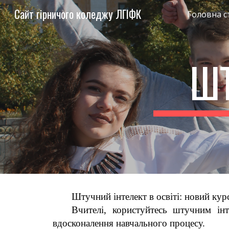
Сайт гірничого коледжу ЛГІФК
Головна с
Sk
ШТ
Штучний інтелект в освіті: новий кур
Вчителі, користуйтесь штучним і
вдосконалення навчального процесу.