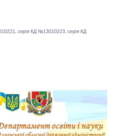
010221, серія КД №13010223,
серія КД