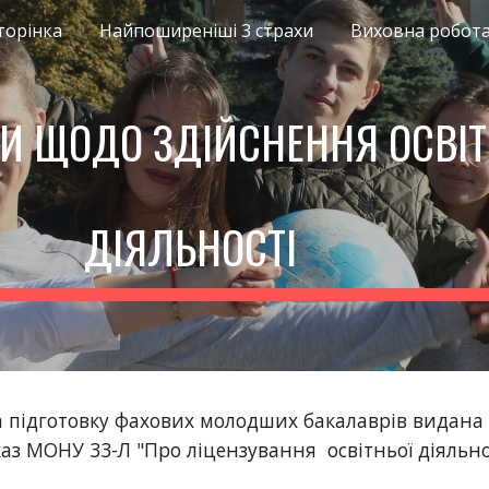
торінка
Найпоширеніші 3 страхи
Виховна робот
ip to main content
Skip to navigat
И ЩОДО ЗДІЙСНЕННЯ ОСВІТ
ДІЯЛЬНОСТІ
а підготовку фахових молодших бакалаврів видана 
аз МОНУ 33-Л "Про ліцензування освітньої діяльно