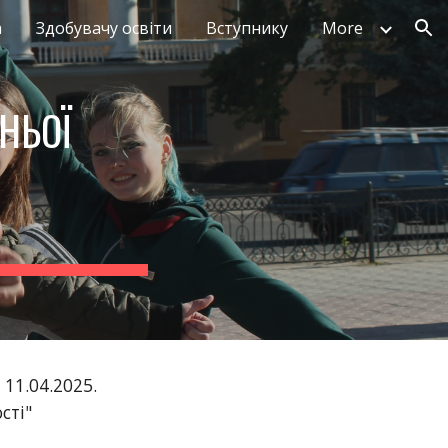
а
Здобувачу освіти
Вступнику
More
ion
НЬОЇ
11.04.2025.
сті"