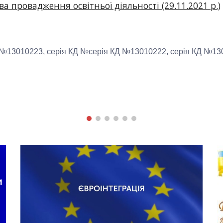
а провадження освітньої діяльності (29.11.2021 р.)
 №13010223, серія КД №серія КД №13010222, серія КД №13