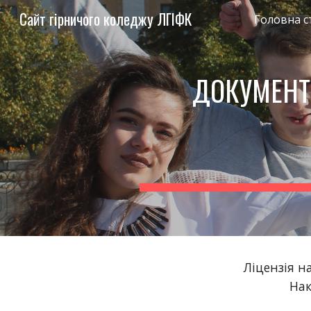
Сайт гірничого коледжу ЛГІФК
Головна с
Sk
ДОКУМЕНТ
Ліцензія н
Нак